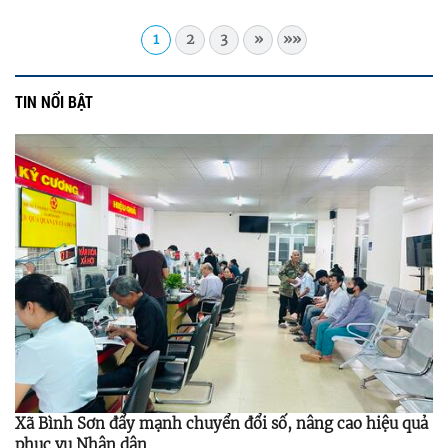
1
2
3
»
»»
TIN NỔI BẬT
Xã Bình Sơn đẩy mạnh chuyển đổi số, nâng cao hiệu quả
phục vụ Nhân dân