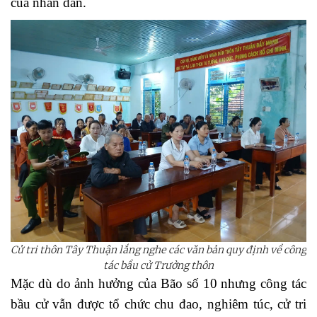
của nhân dân.
Cử tri thôn Tây Thuận lắng nghe các văn bản quy định về công
tác bầu cử Trưởng thôn
Mặc dù do ảnh hưởng của Bão số 10 nhưng c
ông tác
bầu cử vẫn được tổ chức chu đao, nghiêm
túc
, cử tri