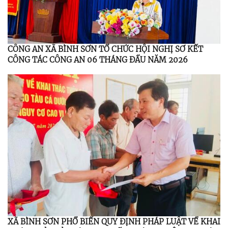
CÔNG AN XÃ BÌNH SƠN TỔ CHỨC HỘI NGHỊ SƠ KẾT
CÔNG TÁC CÔNG AN 06 THÁNG ĐẦU NĂM 2026
XÃ BÌNH SƠN PHỔ BIẾN QUY ĐỊNH PHÁP LUẬT VỀ KHAI