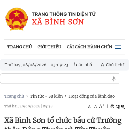
TRANG THÔNG TIN ĐIỆN TỬ
XÃ BÌNH SƠN
TRANG CHỦ
GIỚI THIỆU
CẢI CÁCH HÀNH CHÍNH
VĂN
Togg
navig
g thôn, Tổ trưởng Tổ dân phố
Thứ bảy, 08/08/2026
-
03
:
09
:
25
Chủ tịch UBND xã Bình Sơn kiể
 mới sáng tạo và chuyển đổi số
Trang chủ
Tin tức - Sự kiện
Hoạt động của lãnh đạo
+
A
-
A
|
Thứ hai, 29/09/2025
|
05:38
A
Xã Bình Sơn tổ chức bầu cử Trưởng