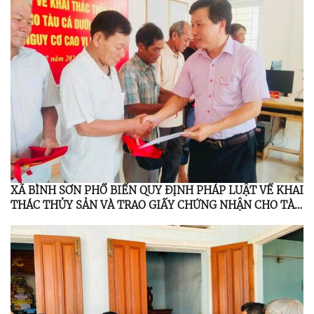
XÃ BÌNH SƠN PHỔ BIẾN QUY ĐỊNH PHÁP LUẬT VỀ KHAI
THÁC THỦY SẢN VÀ TRAO GIẤY CHỨNG NHẬN CHO TÀU
CÁ DƯỚI 6 MÉT