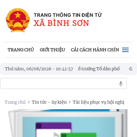
TRANG THÔNG TIN ĐIỆN TỬ
XÃ BÌNH SƠN
TRANG CHỦ
GIỚI THIỆU
CẢI CÁCH HÀNH CHÍNH
VĂN
Togg
navig
chuẩn bị bầu cử Trưởng thôn, Tổ trưởng Tổ dân phố
Thứ năm, 06/08/2026
-
10
:
41
:
58
Chủ tịch
a học, công nghệ, đổi mới sáng tạo và chuyển đổi số
Trang chủ
Tin tức - Sự kiện
Tài liệu phục vụ hội nghị