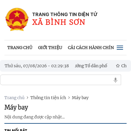
TRANG THÔNG TIN ĐIỆN TỬ
XÃ BÌNH SƠN
TRANG CHỦ
GIỚI THIỆU
CẢI CÁCH HÀNH CHÍNH
VĂN
Togg
navig
ẩn bị bầu cử Trưởng thôn, Tổ trưởng Tổ dân phố
Thứ sáu, 07/08/2026
-
02
:
29
:
39
Chủ tịch UB
ọc, công nghệ, đổi mới sáng tạo và chuyển đổi số
Trang chủ
Thông tin tiện ích
Máy bay
Máy bay
Nội dung đang được cập nhật...
TIN NỔI BẬT