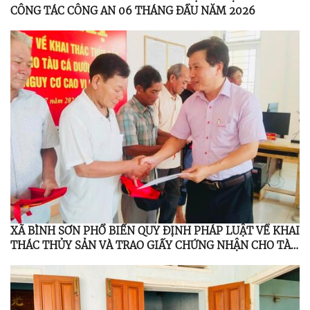
CÔNG TÁC CÔNG AN 06 THÁNG ĐẦU NĂM 2026
XÃ BÌNH SƠN PHỔ BIẾN QUY ĐỊNH PHÁP LUẬT VỀ KHAI
THÁC THỦY SẢN VÀ TRAO GIẤY CHỨNG NHẬN CHO TÀU
CÁ DƯỚI 6 MÉT