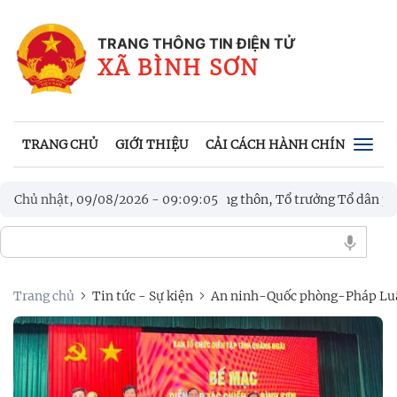
TRANG THÔNG TIN ĐIỆN TỬ
XÃ BÌNH SƠN
TRANG CHỦ
GIỚI THIỆU
CẢI CÁCH HÀNH CHÍNH
VĂN
Togg
navig
 công tác chuẩn bị bầu cử Trưởng thôn, Tổ trưởng Tổ dân phố
Chủ nhật, 09/08/2026
-
09
:
09
:
06
triển khoa học, công nghệ, đổi mới sáng tạo và chuyển đổi số
Trang chủ
Tin tức - Sự kiện
An ninh-Quốc phòng-Pháp Lu