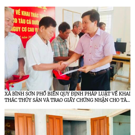
XÃ BÌNH SƠN PHỔ BIẾN QUY ĐỊNH PHÁP LUẬT VỀ KHAI
THÁC THỦY SẢN VÀ TRAO GIẤY CHỨNG NHẬN CHO TÀU
CÁ DƯỚI 6 MÉT