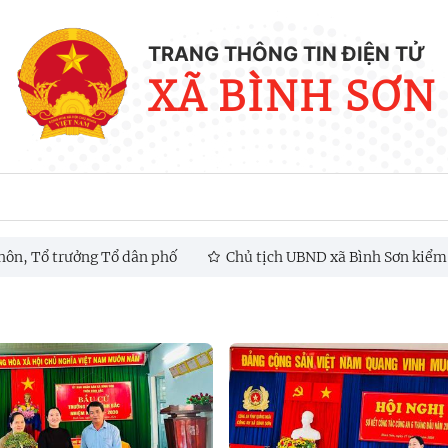
TRANG THÔNG TIN ĐIỆN TỬ
XÃ BÌNH SƠN
n, Tổ trưởng Tổ dân phố
Chủ tịch UBND xã Bình Sơn kiểm tra 
áng tạo và chuyển đổi số