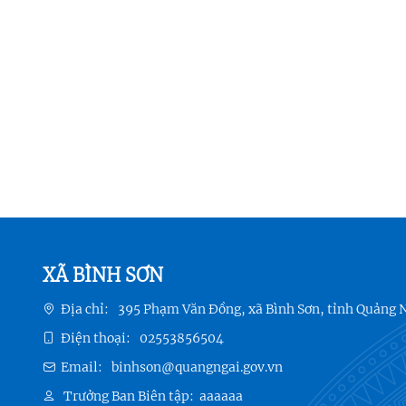
XÃ BÌNH SƠN
Địa chỉ:
395 Phạm Văn Đồng, xã Bình Sơn, tỉnh Quảng 
Điện thoại:
02553856504
Email:
binhson@quangngai.gov.vn
Trưởng Ban Biên tập:
aaaaaa