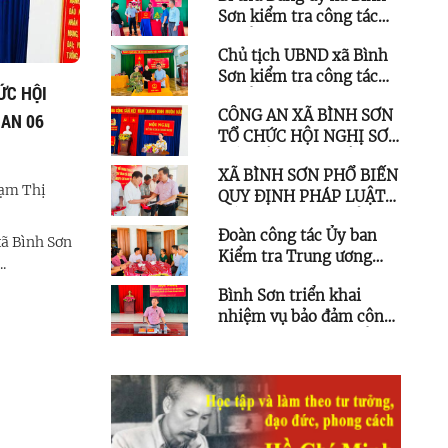
Sơn kiểm tra công tác
chuẩn bị bầu cử Trưởng
Chủ tịch UBND xã Bình
thôn, Tổ trưởng Tổ dân
Sơn kiểm tra công tác
phố
ỨC HỘI
XÃ BÌNH SƠN PHỔ BIẾN QUY ĐỊNH PHÁP
Đoàn
chuẩn bị bầu cử Trưởng
CÔNG AN XÃ BÌNH SƠN
 AN 06
LUẬT VỀ KHAI THÁC THỦY SẢN VÀ TRAO
thôn, Tổ trưởng Tổ dân
ương 
TỔ CHỨC HỘI NGHỊ SƠ
phố
GIẤY CHỨNG NHẬN CHO TÀU CÁ DƯỚI 6
Sơn
KẾT CÔNG TÁC CÔNG
MÉT
XÃ BÌNH SƠN PHỔ BIẾN
AN 06 THÁNG ĐẦU NĂM
ạm Thị
Thứ bảy, 18/07/2026
Phạm Thị
Th
QUY ĐỊNH PHÁP LUẬT
2026
Hương
Hươn
VỀ KHAI THÁC THỦY
Đoàn công tác Ủy ban
SẢN VÀ TRAO GIẤY
xã Bình Sơn
Chiều ngày 17/7/2026, tại Trạm Kiểm soát
Nhân
Kiểm tra Trung ương
CHỨNG NHẬN CHO TÀU
.
Biên phòng Bình Thạnh, UBND xã ...
Liệt 
thăm gia đình chính
CÁ DƯỚI 6 MÉT
Bình Sơn triển khai
sách tại xã Bình Sơn
nhiệm vụ bảo đảm công
tác lấy mẫu sinh phẩm,
bàn giao hài cốt liệt sĩ
chưa xác định thông tin