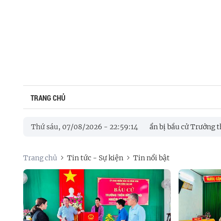
TRANG CHỦ
Đảng uỷ xã Bình Sơn kiểm tra công tác chuẩn bị bầu cử Trưởng thô
Thứ sáu, 07/08/2026
-
22
:
59
:
15
n tham dự trực tuyến về phát triển khoa học, công nghệ, đổi mới s
Trang chủ
Tin tức - Sự kiện
Tin nổi bật