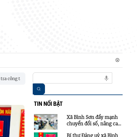
công tác chuẩn bị bầu cử Trưởng thôn, Tổ trưởng Tổ dân phố
TIN NỔI BẬT
Xã Bình Sơn đẩy mạnh
chuyển đổi số, nâng cao
hiệu quả phục vụ Nhân
Bí thư Đảng uỷ xã Bình
dân