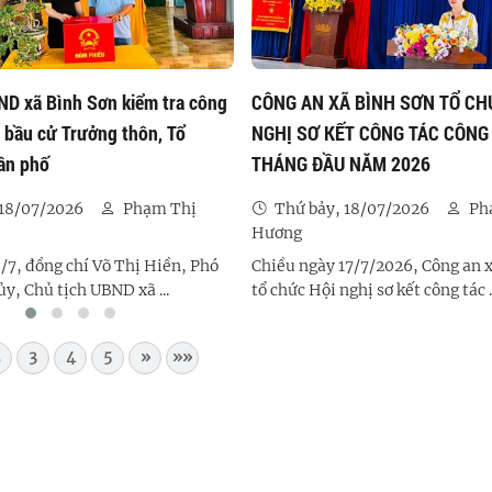
ND xã Bình Sơn kiểm tra công
CÔNG AN XÃ BÌNH SƠN TỔ CH
ị bầu cử Trưởng thôn, Tổ
NGHỊ SƠ KẾT CÔNG TÁC CÔNG
ân phố
THÁNG ĐẦU NĂM 2026
 18/07/2026
Phạm Thị
Thứ bảy, 18/07/2026
Ph
Hương
/7, đồng chí Võ Thị Hiền, Phó
Chiều ngày 17/7/2026, Công an 
ủy, Chủ tịch UBND xã ...
tổ chức Hội nghị sơ kết công tác ..
3
4
5
»
»»