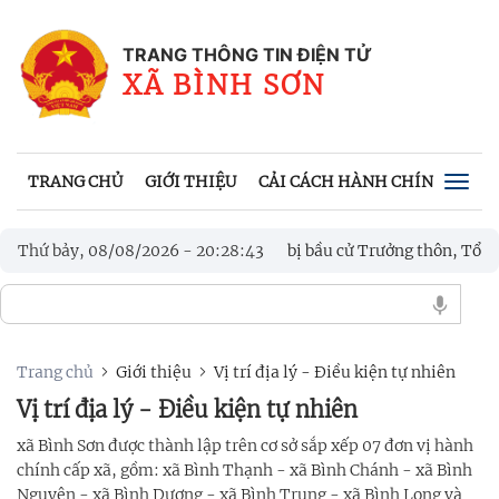
TRANG THÔNG TIN ĐIỆN TỬ
XÃ BÌNH SƠN
TRANG CHỦ
GIỚI THIỆU
CẢI CÁCH HÀNH CHÍNH
VĂN
Togg
navig
nh Sơn kiểm tra công tác chuẩn bị bầu cử Trưởng thôn, Tổ trưởng T
Thứ bảy, 08/08/2026
-
20
:
28
:
44
 tuyến về phát triển khoa học, công nghệ, đổi mới sáng tạo và chu
Trang chủ
Giới thiệu
Vị trí địa lý - Điều kiện tự nhiên
Vị trí địa lý - Điều kiện tự nhiên
xã Bình Sơn được thành lập trên cơ sở sắp xếp 07 đơn vị hành
chính cấp xã, gồm: xã Bình Thạnh - xã Bình Chánh - xã Bình
Nguyên - xã Bình Dương - xã Bình Trung - xã Bình Long và