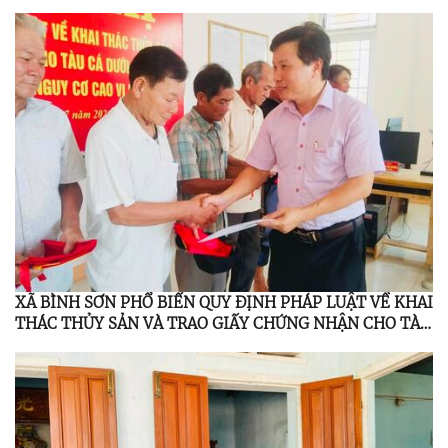
XÃ BÌNH SƠN PHỔ BIẾN QUY ĐỊNH PHÁP LUẬT VỀ KHAI
THÁC THỦY SẢN VÀ TRAO GIẤY CHỨNG NHẬN CHO TÀU
CÁ DƯỚI 6 MÉT