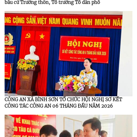
bầu cử Trưởng thôn, Tổ trưởng Tổ dân phố
CÔNG AN XÃ BÌNH SƠN TỔ CHỨC HỘI NGHỊ SƠ KẾT
CÔNG TÁC CÔNG AN 06 THÁNG ĐẦU NĂM 2026