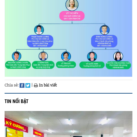
Chia sẻ:
|
In bài viết
TIN NỔI BẬT