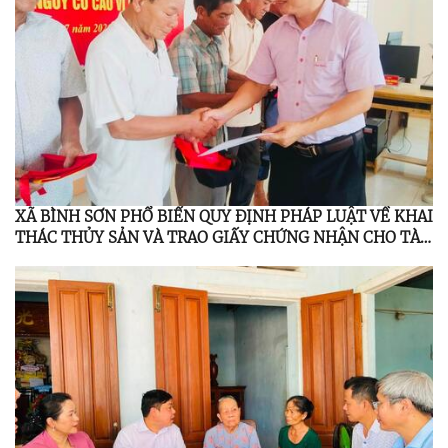
XÃ BÌNH SƠN PHỔ BIẾN QUY ĐỊNH PHÁP LUẬT VỀ KHAI
THÁC THỦY SẢN VÀ TRAO GIẤY CHỨNG NHẬN CHO TÀU
CÁ DƯỚI 6 MÉT