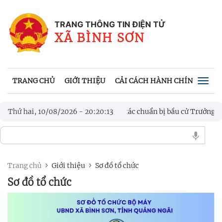
TRANG THÔNG TIN ĐIỆN TỬ
XÃ BÌNH SƠN
TRANG CHỦ
GIỚI THIỆU
CẢI CÁCH HÀNH CHÍNH
VĂN
Togg
navig
 uỷ xã Bình Sơn kiểm tra công tác chuẩn bị bầu cử Trưởng thôn, Tổ
Thứ hai, 10/08/2026
-
20
:
20
:
14
Trang chủ
Giới thiệu
Sơ đồ tổ chức
Sơ đồ tổ chức