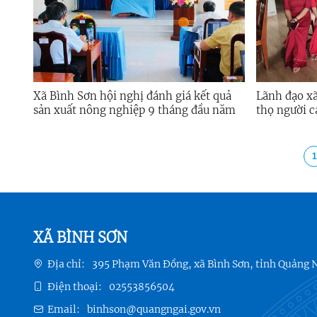
Xã Bình Sơn hội nghị đánh giá kết quả
Lãnh đạo xã Bình Sơn thăm hỏi, c
sản xuất nông nghiệp 9 tháng đầu năm
thọ người c
2025
1
XÃ BÌNH SƠN
Địa chỉ:
395 Phạm Văn Đồng, xã Bình Sơn, tỉnh Quảng 
Điện thoại:
02553856504
Email:
binhson@quangngai.gov.vn