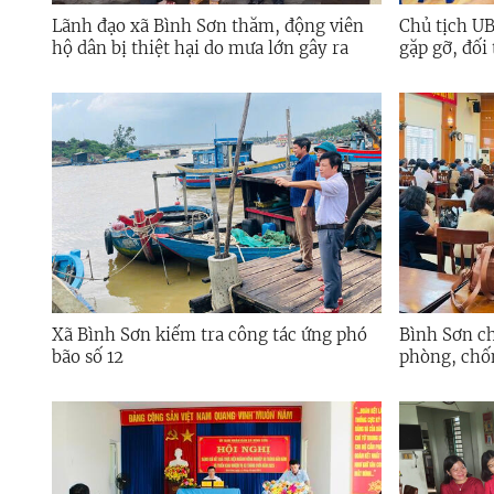
Lãnh đạo xã Bình Sơn thăm, động viên
Chủ tịch U
hộ dân bị thiệt hại do mưa lớn gây ra
gặp gỡ, đối
Long Hội
Xã Bình Sơn kiểm tra công tác ứng phó
Bình Sơn ch
bão số 12
phòng, chốn
12