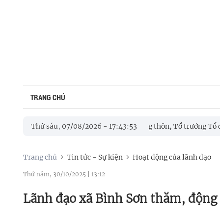
TRANG CHỦ
m tra công tác chuẩn bị bầu cử Trưởng thôn, Tổ trưởng Tổ dân phố
Thứ sáu, 07/08/2026
-
17
:
43
:
54
phát triển khoa học, công nghệ, đổi mới sáng tạo và chuyển đổi số
Trang chủ
Tin tức - Sự kiện
Hoạt động của lãnh đạo
Thứ năm, 30/10/2025
|
13:12
Lãnh đạo xã Bình Sơn thăm, động v