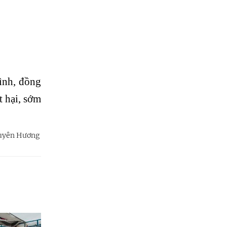
ình, đồng
t hại, sớm
uyên Hương