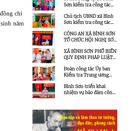
Sơn kiểm tra công tác
chuẩn bị bầu cử Trưởng
 đồng chí
Chủ tịch UBND xã Bình
thôn, Tổ trưởng Tổ dân
Sơn kiểm tra công tác
(sinh năm
phố
chuẩn bị bầu cử Trưởng
CÔNG AN XÃ BÌNH SƠN
thôn, Tổ trưởng Tổ dân
TỔ CHỨC HỘI NGHỊ SƠ
phố
KẾT CÔNG TÁC CÔNG
XÃ BÌNH SƠN PHỔ BIẾN
AN 06 THÁNG ĐẦU NĂM
QUY ĐỊNH PHÁP LUẬT
2026
VỀ KHAI THÁC THỦY
Đoàn công tác Ủy ban
SẢN VÀ TRAO GIẤY
Kiểm tra Trung ương
CHỨNG NHẬN CHO TÀU
thăm gia đình chính
CÁ DƯỚI 6 MÉT
Bình Sơn triển khai
sách tại xã Bình Sơn
nhiệm vụ bảo đảm công
tác lấy mẫu sinh phẩm,
bàn giao hài cốt liệt sĩ
chưa xác định thông tin