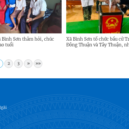
húc
Xã Bình Sơn tổ chức bầu cử T
ao tuổi
Đông Thuận và Tây Thuận, n
2025 - 2027
2
3
»
»»
Ngãi