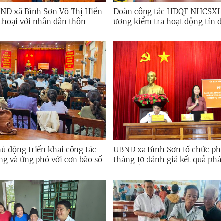
BND xã Bình Sơn Võ Thị Hiền
Đoàn công tác HĐQT NHCSX
 thoại với nhân dân thôn
ương kiểm tra hoạt động tín dụng chính
sách tại xã Bình Sơn
ủ động triển khai công tác
UBND xã Bình Sơn tổ chức ph
g và ứng phó với cơn bão số
tháng 10 đánh giá kết quả phá
kinh tế - xã hội