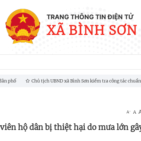
TRANG THÔNG TIN ĐIỆN TỬ
XÃ BÌNH SƠN
Chủ tịch UBND xã Bình Sơn kiểm tra công tác chuẩn bị bầu c
-
A
A
iên hộ dân bị thiệt hại do mưa lớn gâ