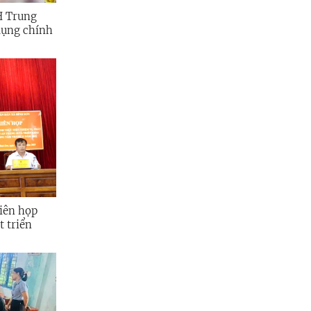
H Trung
iên họp
t triển