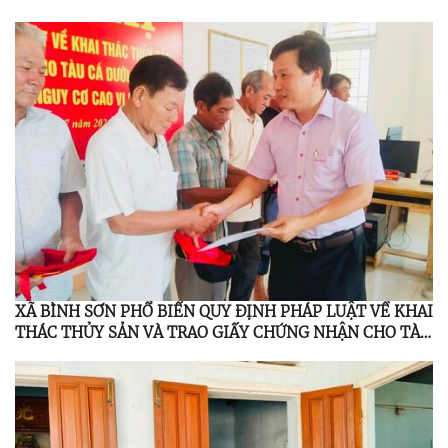
XÃ BÌNH SƠN PHỔ BIẾN QUY ĐỊNH PHÁP LUẬT VỀ KHAI
THÁC THỦY SẢN VÀ TRAO GIẤY CHỨNG NHẬN CHO TÀU
CÁ DƯỚI 6 MÉT