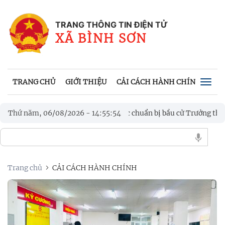
TRANG THÔNG TIN ĐIỆN TỬ
XÃ BÌNH SƠN
TRANG CHỦ
GIỚI THIỆU
CẢI CÁCH HÀNH CHÍNH
VĂN
Togg
navig
 xã Bình Sơn kiểm tra công tác chuẩn bị bầu cử Trưởng thôn, Tổ tr
Thứ năm, 06/08/2026
-
14
:
55
:
55
dự trực tuyến về phát triển khoa học, công nghệ, đổi mới sáng tạo
Trang chủ
CẢI CÁCH HÀNH CHÍNH