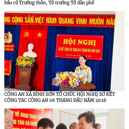
bầu cử Trưởng thôn, Tổ trưởng Tổ dân phố
CÔNG AN XÃ BÌNH SƠN TỔ CHỨC HỘI NGHỊ SƠ KẾT
CÔNG TÁC CÔNG AN 06 THÁNG ĐẦU NĂM 2026