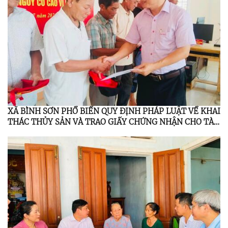
XÃ BÌNH SƠN PHỔ BIẾN QUY ĐỊNH PHÁP LUẬT VỀ KHAI
THÁC THỦY SẢN VÀ TRAO GIẤY CHỨNG NHẬN CHO TÀU
CÁ DƯỚI 6 MÉT