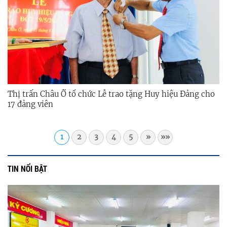
Thị trấn Châu Ổ tổ chức Lễ trao tặng Huy hiệu Đảng cho
17 đảng viên
1
2
3
4
5
»
»»
TIN NỔI BẬT