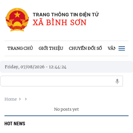
TRANG THÔNG TIN ĐIỆN TỬ
XÃ BÌNH SƠN
TRANG CHỦ
GIỚI THIỆU
CHUYỂN ĐỔI SỐ
VĂN BẢN
Togg
navig
Friday, 07/08/2026
-
12
:
44
:
24
Home
No posts yet
HOT NEWS