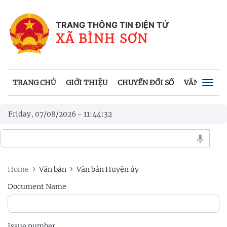
TRANG THÔNG TIN ĐIỆN TỬ
XÃ BÌNH SƠN
TRANG CHỦ
GIỚI THIỆU
CHUYỂN ĐỔI SỐ
VĂN BẢN
Togg
navig
Friday, 07/08/2026
-
11
:
44
:
32
Home
Văn bản
Văn bản Huyện ủy
Document Name
Issue number