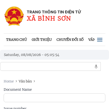
TRANG THÔNG TIN ĐIỆN TỬ
XÃ BÌNH SƠN
TRANG CHỦ
GIỚI THIỆU
CHUYỂN ĐỔI SỐ
VĂN BẢN
Togg
navig
Saturday, 08/08/2026
-
05
:
05
:
54
Home
Văn bản
Document Name
Issue number