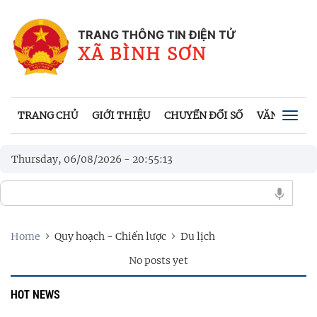
TRANG THÔNG TIN ĐIỆN TỬ
XÃ BÌNH SƠN
TRANG CHỦ
GIỚI THIỆU
CHUYỂN ĐỔI SỐ
VĂN BẢN
Togg
navig
Thursday, 06/08/2026
-
20
:
55
:
13
Home
Quy hoạch - Chiến lược
Du lịch
No posts yet
HOT NEWS