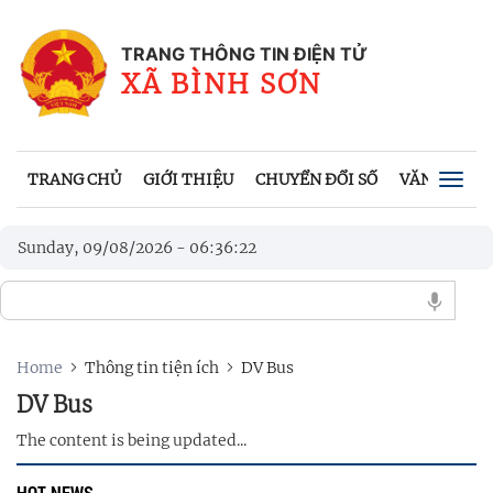
TRANG THÔNG TIN ĐIỆN TỬ
XÃ BÌNH SƠN
TRANG CHỦ
GIỚI THIỆU
CHUYỂN ĐỔI SỐ
VĂN BẢN
Togg
navig
Sunday, 09/08/2026
-
06
:
36
:
22
Home
Thông tin tiện ích
DV Bus
DV Bus
The content is being updated...
HOT NEWS