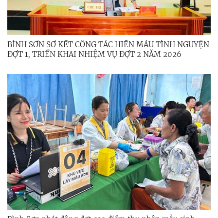
BÌNH SƠN SƠ KẾT CÔNG TÁC HIẾN MÁU TÌNH NGUYỆN
ĐỢT 1, TRIỂN KHAI NHIỆM VỤ ĐỢT 2 NĂM 2026