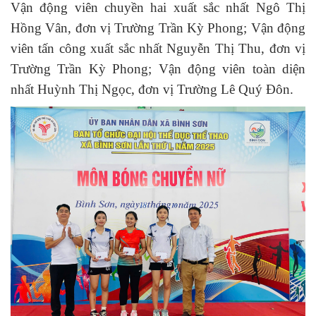
Vận động viên chuyền hai xuất sắc nhất Ngô Thị
Hồng Vân, đơn vị Trường Trần Kỳ Phong; Vận động
viên tấn công xuất sắc nhất Nguyễn Thị Thu, đơn vị
Trường Trần Kỳ Phong; Vận động viên toàn diện
nhất Huỳnh Thị Ngọc, đơn vị Trường Lê Quý Đôn.