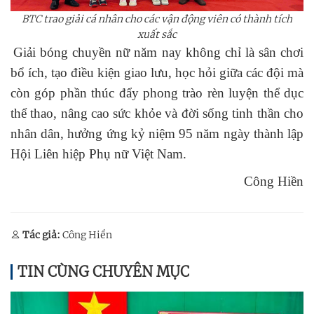
BTC trao giải cá nhân cho các vận động viên có thành tích
xuất sắc
Giải bóng chuyền nữ năm nay không chỉ là sân chơi
bổ ích, tạo điều kiện giao lưu, học hỏi giữa các đội mà
còn góp phần thúc đẩy phong trào rèn luyện thể dục
thể thao, nâng cao sức khỏe và đời sống tinh thần cho
nhân dân, hưởng ứng kỷ niệm 95 năm ngày thành lập
Hội Liên hiệp Phụ nữ Việt Nam.
Công Hiền
Tác giả:
Công Hiền
TIN CÙNG CHUYÊN MỤC