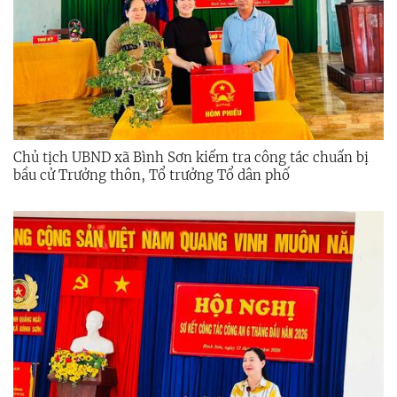
Chủ tịch UBND xã Bình Sơn kiểm tra công tác chuẩn bị
bầu cử Trưởng thôn, Tổ trưởng Tổ dân phố