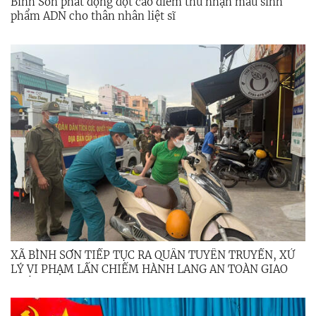
Bình Sơn phát động đợt cao điểm thu nhận mẫu sinh
phẩm ADN cho thân nhân liệt sĩ
XÃ BÌNH SƠN TIẾP TỤC RA QUÂN TUYÊN TRUYỀN, XỬ
LÝ VI PHẠM LẤN CHIẾM HÀNH LANG AN TOÀN GIAO
THÔNG