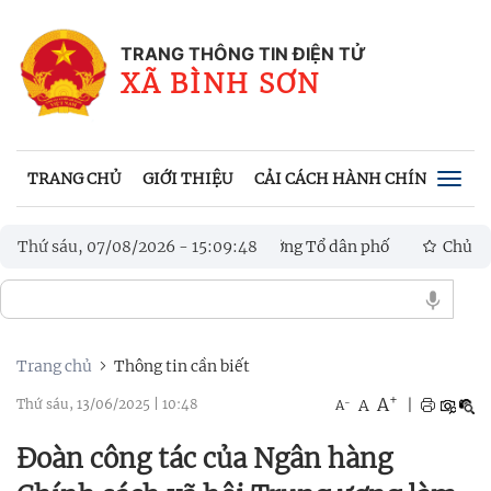
TRANG THÔNG TIN ĐIỆN TỬ
XÃ BÌNH SƠN
TRANG CHỦ
GIỚI THIỆU
CẢI CÁCH HÀNH CHÍNH
VĂN
Togg
navig
 Trưởng thôn, Tổ trưởng Tổ dân phố
Thứ sáu, 07/08/2026
-
15
:
09
:
51
Chủ tịch UBND xã Bình S
ệ, đổi mới sáng tạo và chuyển đổi số
Trang chủ
Thông tin cần biết
+
A
-
A
|
Thứ sáu, 13/06/2025
|
10:48
A
Đoàn công tác của Ngân hàng