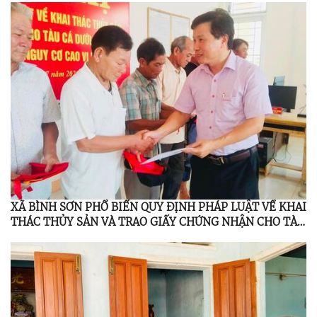
XÃ BÌNH SƠN PHỔ BIẾN QUY ĐỊNH PHÁP LUẬT VỀ KHAI
THÁC THỦY SẢN VÀ TRAO GIẤY CHỨNG NHẬN CHO TÀU
CÁ DƯỚI 6 MÉT