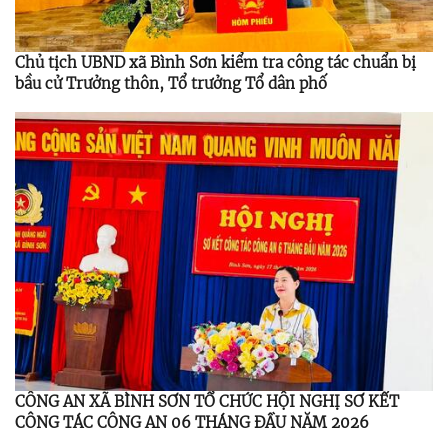
Chủ tịch UBND xã Bình Sơn kiểm tra công tác chuẩn bị
bầu cử Trưởng thôn, Tổ trưởng Tổ dân phố
CÔNG AN XÃ BÌNH SƠN TỔ CHỨC HỘI NGHỊ SƠ KẾT
CÔNG TÁC CÔNG AN 06 THÁNG ĐẦU NĂM 2026