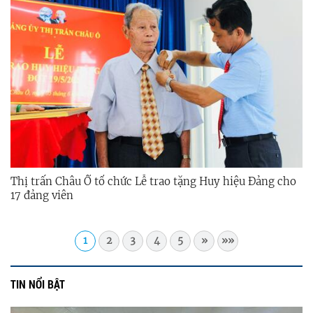
Thị trấn Châu Ổ tổ chức Lễ trao tặng Huy hiệu Đảng cho
17 đảng viên
1
2
3
4
5
»
»»
TIN NỔI BẬT